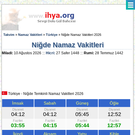
Takvim
»
Namaz Vakitleri
»
Türkiye
» Niğde Namaz Vakitleri 2026
Niğde Namaz Vakitleri
Miladi:
10 Ağustos 2026 :::
Hicri:
27 Safer 1448 :::
Rumi:
28 Temmuz 1442
Türkiye - Niğde Temkinli Namaz Vakitleri 2026
İmsak
Sabah
Güneş
Öğle
Diyanet
Diyanet
Diyanet
Diyanet
04:12
04:12
05:45
12:52
Fazilet
Fazilet
Fazilet
Fazilet
03:55
04:15
05:44
12:57
İkindi
Akşam
Yatsı
Kible