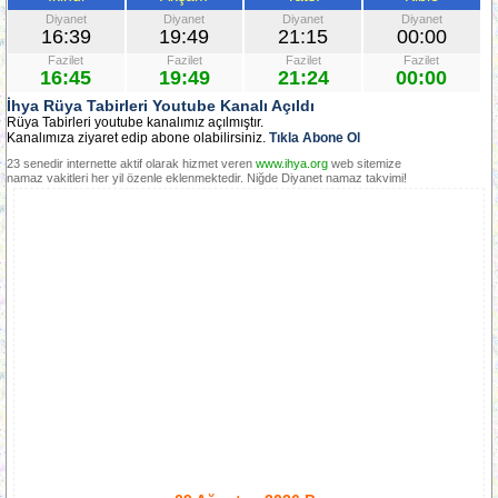
Diyanet
Diyanet
Diyanet
Diyanet
16:39
19:49
21:15
00:00
Fazilet
Fazilet
Fazilet
Fazilet
16:45
19:49
21:24
00:00
İhya Rüya Tabirleri Youtube Kanalı Açıldı
Rüya Tabirleri youtube kanalımız açılmıştır.
Kanalımıza ziyaret edip abone olabilirsiniz.
Tıkla Abone Ol
23 senedir internette aktif olarak hizmet veren
www.ihya.org
web sitemize
namaz vakitleri her yil özenle eklenmektedir. Niğde Diyanet namaz takvimi!