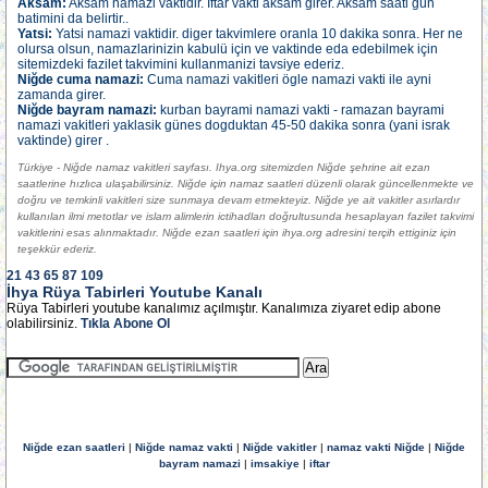
Aksam:
Aksam namazi vaktidir. Iftar vakti aksam girer. Aksam saati gün
batimini da belirtir..
Yatsi:
Yatsi namazi vaktidir. diger takvimlere oranla 10 dakika sonra. Her ne
olursa olsun, namazlarinizin kabulü için ve vaktinde eda edebilmek için
sitemizdeki fazilet takvimini kullanmanizi tavsiye ederiz.
Niğde cuma namazi:
Cuma namazi vakitleri ögle namazi vakti ile ayni
zamanda girer.
Niğde bayram namazi:
kurban bayrami namazi vakti - ramazan bayrami
namazi vakitleri yaklasik günes dogduktan 45-50 dakika sonra (yani israk
vaktinde) girer .
Türkiye - Niğde namaz vakitleri sayfası. Ihya.org sitemizden Niğde şehrine ait ezan
saatlerine hızlıca ulaşabilirsiniz. Niğde için namaz saatleri düzenli olarak güncellenmekte ve
doğru ve temkinli vakitleri size sunmaya devam etmekteyiz. Niğde ye ait vakitler asırlardır
kullanılan ilmi metotlar ve islam alimlerin ictihadları doğrultusunda hesaplayan fazilet takvimi
vakitlerini esas alınmaktadır. Niğde ezan saatleri için ihya.org adresini terçih ettiginiz için
teşekkür ederiz.
21
43
65
87
109
İhya Rüya Tabirleri Youtube Kanalı
Rüya Tabirleri youtube kanalımız açılmıştır. Kanalımıza ziyaret edip abone
olabilirsiniz.
Tıkla Abone Ol
Niğde ezan saatleri
|
Niğde namaz vakti
|
Niğde vakitler
|
namaz vakti Niğde
|
Niğde
bayram namazi
|
imsakiye
|
iftar