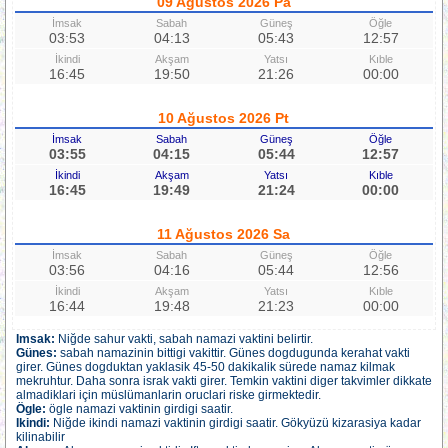
09 Ağustos 2026 Pa
İmsak
Sabah
Güneş
Öğle
03:53
04:13
05:43
12:57
İkindi
Akşam
Yatsı
Kıble
16:45
19:50
21:26
00:00
10 Ağustos 2026 Pt
İmsak
Sabah
Güneş
Öğle
03:55
04:15
05:44
12:57
İkindi
Akşam
Yatsı
Kıble
16:45
19:49
21:24
00:00
11 Ağustos 2026 Sa
İmsak
Sabah
Güneş
Öğle
03:56
04:16
05:44
12:56
İkindi
Akşam
Yatsı
Kıble
16:44
19:48
21:23
00:00
Imsak:
Niğde sahur vakti, sabah namazi vaktini belirtir.
Günes:
sabah namazinin bittigi vakittir. Günes dogdugunda kerahat vakti
girer. Günes dogduktan yaklasik 45-50 dakikalik sürede namaz kilmak
mekruhtur. Daha sonra israk vakti girer. Temkin vaktini diger takvimler dikkate
almadiklari için müslümanlarin oruclari riske girmektedir.
Ögle:
ögle namazi vaktinin girdigi saatir.
Ikindi:
Niğde ikindi namazi vaktinin girdigi saatir. Gökyüzü kizarasiya kadar
kilinabilir