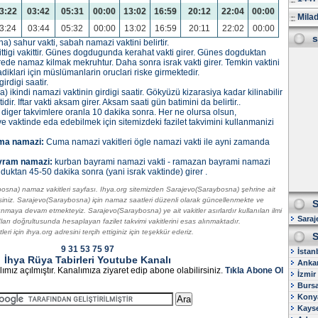
3:22
03:42
05:31
00:00
13:02
16:59
20:12
22:04
00:00
Milad
3:24
03:44
05:32
00:00
13:02
16:59
20:11
22:02
00:00
s
 sahur vakti, sabah namazi vaktini belirtir.
tigi vakittir. Günes dogdugunda kerahat vakti girer. Günes dogduktan
rede namaz kilmak mekruhtur. Daha sonra israk vakti girer. Temkin vaktini
diklari için müslümanlarin oruclari riske girmektedir.
irdigi saatir.
ikindi namazi vaktinin girdigi saatir. Gökyüzü kizarasiya kadar kilinabilir
r. Iftar vakti aksam girer. Aksam saati gün batimini da belirtir..
. diger takvimlere oranla 10 dakika sonra. Her ne olursa olsun,
ve vaktinde eda edebilmek için sitemizdeki fazilet takvimini kullanmanizi
ma namazi:
Cuma namazi vakitleri ögle namazi vakti ile ayni zamanda
yram namazi:
kurban bayrami namazi vakti - ramazan bayrami namazi
duktan 45-50 dakika sonra (yani israk vaktinde) girer .
sna) namaz vakitleri sayfası. Ihya.org sitemizden Sarajevo(Saraybosna) şehrine ait
irsiniz. Sarajevo(Saraybosna) için namaz saatleri düzenli olarak güncellenmekte ve
S
sunmaya devam etmekteyiz. Sarajevo(Saraybosna) ye ait vakitler asırlardır kullanılan ilmi
Saraj
adları doğrultusunda hesaplayan fazilet takvimi vakitlerini esas alınmaktadır.
i için ihya.org adresini terçih ettiginiz için teşekkür ederiz.
S
9
31
53
75
97
İstan
İhya Rüya Tabirleri Youtube Kanalı
Ankar
ımız açılmıştır. Kanalımıza ziyaret edip abone olabilirsiniz.
Tıkla Abone Ol
İzmir
Bursa
Konya
Kayse