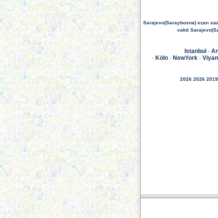
Sarajevo(Saraybosna) ezan saa
vakti Sarajevo(S
Istanbul
·
An
·
Köln
·
NewYork
·
Viya
2026
2026
2019