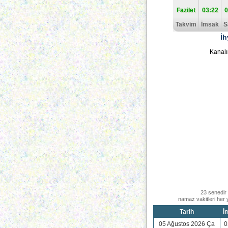
Fazilet
03:22
0
Takvim
İmsak
S
İh
Kanalı
23 senedir 
namaz vakitleri her
Tarih
İ
05 Ağustos 2026 Ça
0