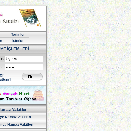
m
Terimler
er
İsimler
ÜYE İŞLEMLERİ
e:
la:
Ol]
uttum]
amaz Vakitleri
iye Namaz Vakitleri
nya Namaz Vakitleri