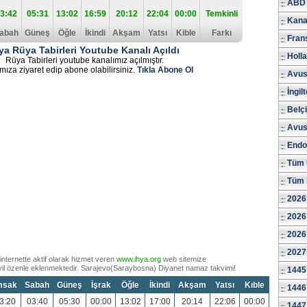
ABD 
3:42
05:31
13:02
16:59
20:12
22:04
00:00
Temkinli
Kana
abah
Güneş
Öğle
İkindi
Akşam
Yatsı
Kible
Farkı
Fran
ya Rüya Tabirleri Youtube Kanalı Açıldı
Holl
Rüya Tabirleri youtube kanalımız açılmıştır.
mıza ziyaret edip abone olabilirsiniz.
Tıkla Abone Ol
Avus
İngil
Belç
Avus
Endo
Tüm 
Tüm 
2026
2026
2026
2027
internette aktif olarak hizmet veren
www.ihya.org
web sitemize
 yil özenle eklenmektedir. Sarajevo(Saraybosna) Diyanet namaz takvimi!
1445
msak
Sabah
Güneş
İşrak
Öğle
İkindi
Akşam
Yatsı
Kıble
1446
3:20
03:40
05:30
00:00
13:02
17:00
20:14
22:06
00:00
1447