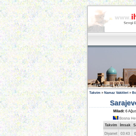
Takvim
»
Namaz Vakitleri
»
Bo
Sarajev
Miladi:
6 Ağus
Bosna Her
Takvim
İmsak
S
Diyanet
03:43
0