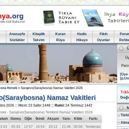
Anasayfa
Kitaplik
Kuran
Hadis
Fıkıh
Foru
Sözlükler
Takvim
Rüya
Hikaye
Oyunlar
Rehb
Üy
Paro
[Üye 
[p.Un
sna Hersek
» Sarajevo(Saraybosna) Namaz Vakitleri 2026
o(Saraybosna) Namaz Vakitleri
tos 2026 :::
Hicri:
23 Safer 1448 :::
Rumi:
24 Temmuz 1442
N
sek - Sarajevo(Saraybosna) Temkinli Namaz Vakitleri 2026
Türk
abah
Güneş
Öğle
İkindi
Akşam
Yatsı
Kible
Farkı
Alma
3:43
05:33
12:57
16:54
20:12
21:46
00:00
Temkinsiz