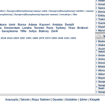
Adana
Antal
Samsu
tleri
|
Sarajevo(Saraybosna) namaz vakti
|
Sarajevo(Saraybosna) vakitler
|
namaz
Deniz
araybosna)
|
Sarajevo(Saraybosna) bayram namazi
|
imsakiye
|
iftar
Eskiş
Trabz
Gazia
kara
·
izmir
·
Bursa
·
Adana
·
Kayseri
·
Antalya
·
Denizli
Diyar
na
·
Amsterdam
·
Londra
·
Toronto
·
Paris
·
Sydney
·
Tiran
·
Brüksel
·
Mersi
·
Saraybosna
·
Tiflis
·
Sofya
·
Bükreş
·
Zürih
Y
2018
2016
2003
1997
1991
1985
1979
1973
1955
1949
1931
1925
Baden
Alaba
Austr
Vakitl
Antwe
Anhui
Drent
Bleki
Abruz
Alber
Bayer
Saraj
Sara
Saati
Saraj
Anasayfa
|
Takvim
|
Rüya Tabirleri
|
Oyunlar
|
Sözlükler
|
Şiirler
|
Kitaplık