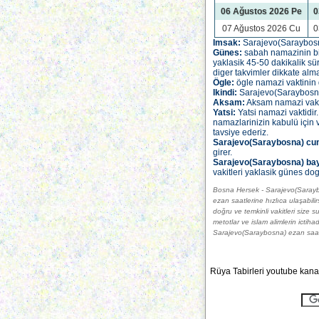
06 Ağustos 2026 Pe
0
07 Ağustos 2026 Cu
0
Imsak:
Sarajevo(Saraybosna)
Günes:
sabah namazinin bit
yaklasik 45-50 dakikalik sü
diger takvimler dikkate alma
Ögle:
ögle namazi vaktinin g
Ikindi:
Sarajevo(Saraybosna) 
Aksam:
Aksam namazi vaktidi
Yatsi:
Yatsi namazi vaktidir
namazlarinizin kabulü için 
tavsiye ederiz.
Sarajevo(Saraybosna) cu
girer.
Sarajevo(Saraybosna) ba
vakitleri yaklasik günes dog
Bosna Hersek - Sarajevo(Saraybo
ezan saatlerine hızlıca ulaşabil
doğru ve temkinli vakitleri size 
metotlar ve islam alimlerin ictih
Sarajevo(Saraybosna) ezan saatler
Rüya Tabirleri youtube kanal