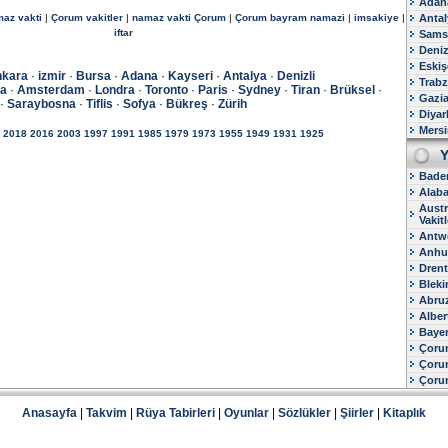
Adana
az vakti
|
Çorum vakitler
|
namaz vakti Çorum
|
Çorum bayram namazi
|
imsakiye
|
Antal
iftar
Samsu
Deniz
Eskiş
kara
·
izmir
·
Bursa
·
Adana
·
Kayseri
·
Antalya
·
Denizli
Trabz
na
·
Amsterdam
·
Londra
·
Toronto
·
Paris
·
Sydney
·
Tiran
·
Brüksel
·
Gazia
·
Saraybosna
·
Tiflis
·
Sofya
·
Bükreş
·
Zürih
Diyar
Mersi
2018
2016
2003
1997
1991
1985
1979
1973
1955
1949
1931
1925
Y
Baden
Alaba
Austr
Vakitl
Antwe
Anhui
Drent
Bleki
Abruz
Alber
Bayer
Çorum
Çoru
Çoru
Anasayfa
|
Takvim
|
Rüya Tabirleri
|
Oyunlar
|
Sözlükler
|
Şiirler
|
Kitaplık