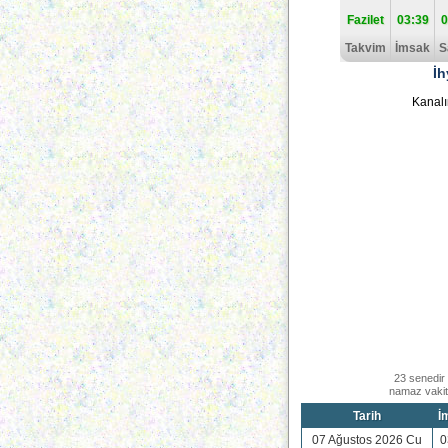
Fazilet
03:39
0
Takvim
İmsak
S
İh
Kanalı
23 senedir 
namaz vakitl
Tarih
İ
07 Ağustos 2026 Cu
0