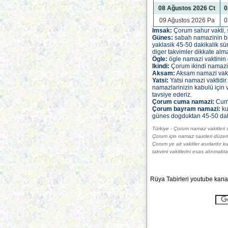
08 Ağustos 2026 Ct
0
09 Ağustos 2026 Pa
0
Imsak:
Çorum sahur vakti, s
Günes:
sabah namazinin bit
yaklasik 45-50 dakikalik sü
diger takvimler dikkate alma
Ögle:
ögle namazi vaktinin g
Ikindi:
Çorum ikindi namazi v
Aksam:
Aksam namazi vaktidi
Yatsi:
Yatsi namazi vaktidir
namazlarinizin kabulü için 
tavsiye ederiz.
Çorum cuma namazi:
Cuma
Çorum bayram namazi:
ku
günes dogduktan 45-50 dakik
Türkiye - Çorum namaz vakitleri s
Çorum için namaz saatleri düzen
Çorum ye ait vakitler asırlardır k
takvimi vakitlerini esas alınmakta
Rüya Tabirleri youtube kanal