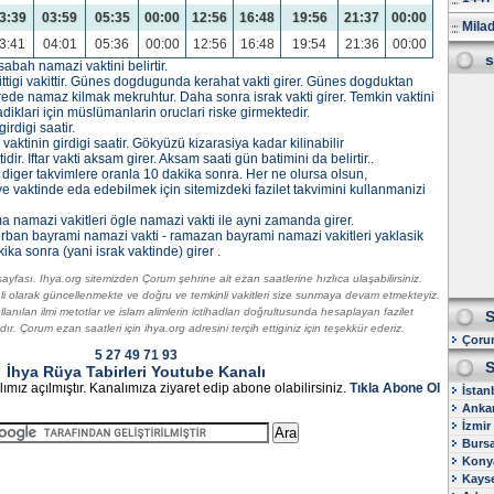
3:39
03:59
05:35
00:00
12:56
16:48
19:56
21:37
00:00
Milad
3:41
04:01
05:36
00:00
12:56
16:48
19:54
21:36
00:00
s
abah namazi vaktini belirtir.
tigi vakittir. Günes dogdugunda kerahat vakti girer. Günes dogduktan
rede namaz kilmak mekruhtur. Daha sonra israk vakti girer. Temkin vaktini
diklari için müslümanlarin oruclari riske girmektedir.
irdigi saatir.
aktinin girdigi saatir. Gökyüzü kizarasiya kadar kilinabilir
r. Iftar vakti aksam girer. Aksam saati gün batimini da belirtir..
. diger takvimlere oranla 10 dakika sonra. Her ne olursa olsun,
ve vaktinde eda edebilmek için sitemizdeki fazilet takvimini kullanmanizi
 namazi vakitleri ögle namazi vakti ile ayni zamanda girer.
rban bayrami namazi vakti - ramazan bayrami namazi vakitleri yaklasik
a sonra (yani israk vaktinde) girer .
ayfası. Ihya.org sitemizden Çorum şehrine ait ezan saatlerine hızlıca ulaşabilirsiniz.
li olarak güncellenmekte ve doğru ve temkinli vakitleri size sunmaya devam etmekteyiz.
ullanılan ilmi metotlar ve islam alimlerin ictihadları doğrultusunda hesaplayan fazilet
S
dır. Çorum ezan saatleri için ihya.org adresini terçih ettiginiz için teşekkür ederiz.
Çorum
5
27
49
71
93
S
İhya Rüya Tabirleri Youtube Kanalı
ımız açılmıştır. Kanalımıza ziyaret edip abone olabilirsiniz.
Tıkla Abone Ol
İstan
Ankar
İzmir
Bursa
Konya
Kayse