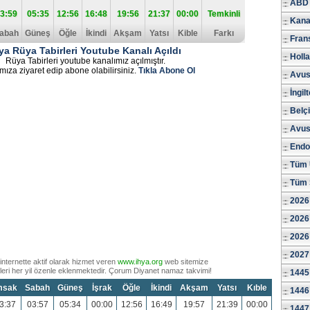
ABD 
3:59
05:35
12:56
16:48
19:56
21:37
00:00
Temkinli
Kana
abah
Güneş
Öğle
İkindi
Akşam
Yatsı
Kible
Farkı
Fran
ya Rüya Tabirleri Youtube Kanalı Açıldı
Holl
Rüya Tabirleri youtube kanalımız açılmıştır.
mıza ziyaret edip abone olabilirsiniz.
Tıkla Abone Ol
Avus
İngil
Belç
Avus
Endo
Tüm 
Tüm 
2026
2026
2026
2027
internette aktif olarak hizmet veren
www.ihya.org
web sitemize
eri her yil özenle eklenmektedir. Çorum Diyanet namaz takvimi!
1445
msak
Sabah
Güneş
İşrak
Öğle
İkindi
Akşam
Yatsı
Kıble
1446
3:37
03:57
05:34
00:00
12:56
16:49
19:57
21:39
00:00
1447