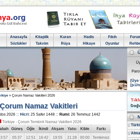
Anasayfa
Kitaplik
Kuran
Hadis
Fıkıh
Foru
Sözlükler
Takvim
Rüya
Hikaye
Oyunlar
Rehb
Üy
Paro
[Üye 
[p.Un
rkiye
» Çorum Namaz Vakitleri 2026
Çorum Namaz Vakitleri
tos 2026 :::
Hicri:
25 Safer 1448 :::
Rumi:
26 Temmuz 1442
N
Türkiye - Çorum Temkinli Namaz Vakitleri 2026
Türk
abah
Güneş
Öğle
İkindi
Akşam
Yatsı
Kible
Farkı
Alma
3:57
05:37
12:51
16:42
19:55
21:28
00:00
Temkinsiz