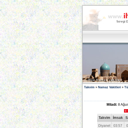
Takvim
»
Namaz Vakitleri
»
Tü
Miladi:
8 Ağus
Takvim
İmsak
S
Diyanet
03:57
0