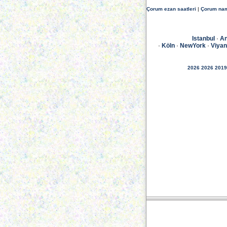
Çorum ezan saatleri
|
Çorum nam
Istanbul
·
An
·
Köln
·
NewYork
·
Viya
2026
2026
2019