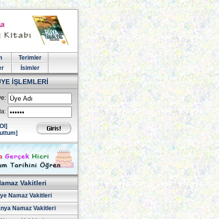
m
Terimler
er
İsimler
ÜYE İŞLEMLERİ
e:
la:
Ol]
uttum]
amaz Vakitleri
iye Namaz Vakitleri
nya Namaz Vakitleri