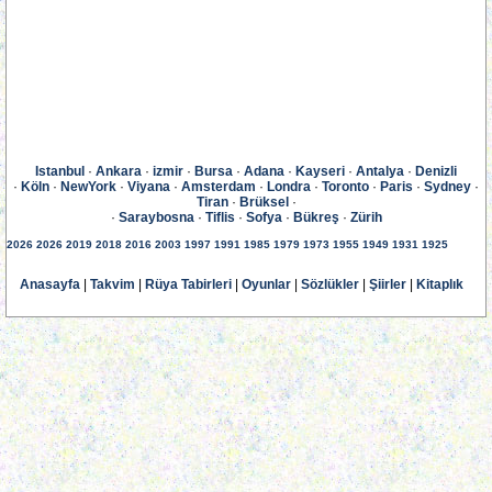
Istanbul
·
Ankara
·
izmir
·
Bursa
·
Adana
·
Kayseri
·
Antalya
·
Denizli
·
Köln
·
NewYork
·
Viyana
·
Amsterdam
·
Londra
·
Toronto
·
Paris
·
Sydney
·
Tiran
·
Brüksel
·
·
Saraybosna
·
Tiflis
·
Sofya
·
Bükreş
·
Zürih
2026
2026
2019
2018
2016
2003
1997
1991
1985
1979
1973
1955
1949
1931
1925
Anasayfa
|
Takvim
|
Rüya Tabirleri
|
Oyunlar
|
Sözlükler
|
Şiirler
|
Kitaplık