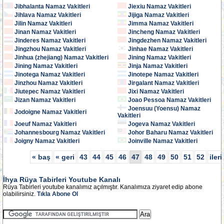
Jibhalanta Namaz Vakitleri
Jiexiu Namaz Vakitleri
Jihlava Namaz Vakitleri
Jijiga Namaz Vakitleri
Jilin Namaz Vakitleri
Jimma Namaz Vakitleri
Jinan Namaz Vakitleri
Jincheng Namaz Vakitleri
Jinderes Namaz Vakitleri
Jingdezhen Namaz Vakitleri
Jingzhou Namaz Vakitleri
Jinhae Namaz Vakitleri
Jinhua (zhejiang) Namaz Vakitleri
Jining Namaz Vakitleri
Jining Namaz Vakitleri
Jinja Namaz Vakitleri
Jinotega Namaz Vakitleri
Jinotepe Namaz Vakitleri
Jinzhou Namaz Vakitleri
Jirgalant Namaz Vakitleri
Jiutepec Namaz Vakitleri
Jixi Namaz Vakitleri
Jizan Namaz Vakitleri
Joao Pessoa Namaz Vakitleri
Joensuu (Yoensu) Namaz
Jodoigne Namaz Vakitleri
Vakitleri
Joeuf Namaz Vakitleri
Jogeva Namaz Vakitleri
Johannesbourg Namaz Vakitleri
Johor Baharu Namaz Vakitleri
Joigny Namaz Vakitleri
Joinville Namaz Vakitleri
« baş
« geri
43
44
45
46
47
48
49
50
51
52
ileri
İhya Rüya Tabirleri Youtube Kanalı
Rüya Tabirleri youtube kanalımız açılmıştır. Kanalımıza ziyaret edip abone
olabilirsiniz.
Tıkla Abone Ol