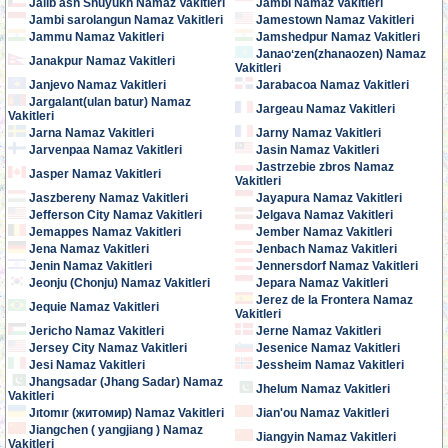
Jalib ash Shuyukh Namaz Vakitleri
Jambi Namaz Vakitleri
Jambi sarolangun Namaz Vakitleri
Jamestown Namaz Vakitleri
Jammu Namaz Vakitleri
Jamshedpur Namaz Vakitleri
Janaoʻzen(zhanaozen) Namaz
Janakpur Namaz Vakitleri
Vakitleri
Janjevo Namaz Vakitleri
Jarabacoa Namaz Vakitleri
Jargalant(ulan batur) Namaz
Jargeau Namaz Vakitleri
Vakitleri
Jarna Namaz Vakitleri
Jarny Namaz Vakitleri
Jarvenpaa Namaz Vakitleri
Jasin Namaz Vakitleri
Jastrzebie zbros Namaz
Jasper Namaz Vakitleri
Vakitleri
Jaszbereny Namaz Vakitleri
Jayapura Namaz Vakitleri
Jefferson City Namaz Vakitleri
Jelgava Namaz Vakitleri
Jemappes Namaz Vakitleri
Jember Namaz Vakitleri
Jena Namaz Vakitleri
Jenbach Namaz Vakitleri
Jenin Namaz Vakitleri
Jennersdorf Namaz Vakitleri
Jeonju (Chonju) Namaz Vakitleri
Jepara Namaz Vakitleri
Jerez de la Frontera Namaz
Jequie Namaz Vakitleri
Vakitleri
Jericho Namaz Vakitleri
Jerne Namaz Vakitleri
Jersey City Namaz Vakitleri
Jesenice Namaz Vakitleri
Jesi Namaz Vakitleri
Jessheim Namaz Vakitleri
Jhangsadar (Jhang Sadar) Namaz
Jhelum Namaz Vakitleri
Vakitleri
Jıtomır (житомир) Namaz Vakitleri
Jian'ou Namaz Vakitleri
Jiangchen ( yangjiang ) Namaz
Jiangyin Namaz Vakitleri
Vakitleri