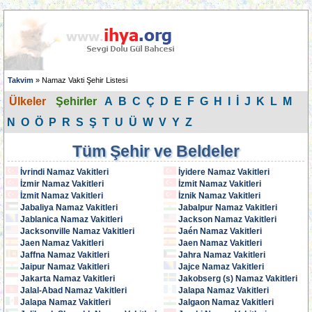
Takvim
» Namaz Vakti Şehir Listesi
Ülkeler
Şehirler
A
B
C
Ç
D
E
F
G
H
I
İ
J
K
L
M
N
O
Ö
P
R
S
Ş
T
U
Ü
W
V
Y
Z
Tüm Şehir ve Beldeler
İvrindi Namaz Vakitleri
İyidere Namaz Vakitleri
İzmir Namaz Vakitleri
İzmit Namaz Vakitleri
İzmit Namaz Vakitleri
İznik Namaz Vakitleri
Jabaliya Namaz Vakitleri
Jabalpur Namaz Vakitleri
Jablanica Namaz Vakitleri
Jackson Namaz Vakitleri
Jacksonville Namaz Vakitleri
Jaén Namaz Vakitleri
Jaen Namaz Vakitleri
Jaen Namaz Vakitleri
Jaffna Namaz Vakitleri
Jahra Namaz Vakitleri
Jaipur Namaz Vakitleri
Jajce Namaz Vakitleri
Jakarta Namaz Vakitleri
Jakobserg (s) Namaz Vakitleri
Jalal-Abad Namaz Vakitleri
Jalapa Namaz Vakitleri
Jalapa Namaz Vakitleri
Jalgaon Namaz Vakitleri