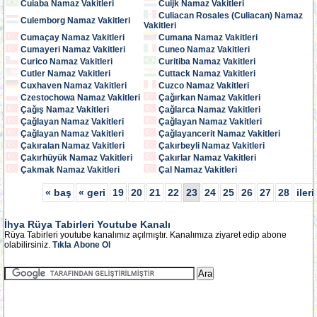
Cuiaba Namaz Vakitleri
Cuijk Namaz Vakitleri
Culiacan Rosales (Culiacan) Namaz
Culemborg Namaz Vakitleri
Vakitleri
Cumaçay Namaz Vakitleri
Cumana Namaz Vakitleri
Cumayeri Namaz Vakitleri
Cuneo Namaz Vakitleri
Curico Namaz Vakitleri
Curitiba Namaz Vakitleri
Cutler Namaz Vakitleri
Cuttack Namaz Vakitleri
Cuxhaven Namaz Vakitleri
Cuzco Namaz Vakitleri
Czestochowa Namaz Vakitleri
Çağırkan Namaz Vakitleri
Çağış Namaz Vakitleri
Çağlarca Namaz Vakitleri
Çağlayan Namaz Vakitleri
Çağlayan Namaz Vakitleri
Çağlayan Namaz Vakitleri
Çağlayancerit Namaz Vakitleri
Çakıralan Namaz Vakitleri
Çakırbeyli Namaz Vakitleri
Çakırhüyük Namaz Vakitleri
Çakırlar Namaz Vakitleri
Çakmak Namaz Vakitleri
Çal Namaz Vakitleri
« baş
« geri
19
20
21
22
23
24
25
26
27
28
ileri
İhya Rüya Tabirleri Youtube Kanalı
Rüya Tabirleri youtube kanalımız açılmıştır. Kanalımıza ziyaret edip abone
olabilirsiniz.
Tıkla Abone Ol