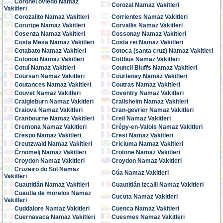
Coronel oviedo Namaz
Corozal Namaz Vakitleri
Vakitleri
Corozalito Namaz Vakitleri
Corrientes Namaz Vakitleri
Coruripe Namaz Vakitleri
Corvallis Namaz Vakitleri
Cosenza Namaz Vakitleri
Cossonay Namaz Vakitleri
Costa Mesa Namaz Vakitleri
Costa rei Namaz Vakitleri
Cotabato Namaz Vakitleri
Cotoca (santa cruz) Namaz Vakitleri
Cotonou Namaz Vakitleri
Cottbus Namaz Vakitleri
Cotuí Namaz Vakitleri
Council Bluffs Namaz Vakitleri
Coursan Namaz Vakitleri
Courtenay Namaz Vakitleri
Coutances Namaz Vakitleri
Coutras Namaz Vakitleri
Couvet Namaz Vakitleri
Coventry Namaz Vakitleri
Craigieburn Namaz Vakitleri
Crailsheim Namaz Vakitleri
Craiova Namaz Vakitleri
Cran-gevrier Namaz Vakitleri
Cranbourne Namaz Vakitleri
Creil Namaz Vakitleri
Cremona Namaz Vakitleri
Crépy-en-Valois Namaz Vakitleri
Crespo Namaz Vakitleri
Crest Namaz Vakitleri
Creutzwald Namaz Vakitleri
Criciuma Namaz Vakitleri
Črnomelj Namaz Vakitleri
Crotone Namaz Vakitleri
Croydon Namaz Vakitleri
Croydon Namaz Vakitleri
Cruzeiro do Sul Namaz
Cúa Namaz Vakitleri
Vakitleri
Cuautitlán Namaz Vakitleri
Cuautitlán izcalli Namaz Vakitleri
Cuautla de morelos Namaz
Cucuta Namaz Vakitleri
Vakitleri
Cuddalore Namaz Vakitleri
Cuenca Namaz Vakitleri
Cuernavaca Namaz Vakitleri
Cuesmes Namaz Vakitleri