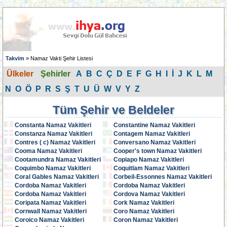
Takvim
» Namaz Vakti Şehir Listesi
Ülkeler
Şehirler
A
B
C
Ç
D
E
F
G
H
I
İ
J
K
L
M
N
O
Ö
P
R
S
Ş
T
U
Ü
W
V
Y
Z
Tüm Şehir ve Beldeler
Constanta Namaz Vakitleri
Constantine Namaz Vakitleri
Constanza Namaz Vakitleri
Contagem Namaz Vakitleri
Contres ( c) Namaz Vakitleri
Conversano Namaz Vakitleri
Cooma Namaz Vakitleri
Cooper's town Namaz Vakitleri
Cootamundra Namaz Vakitleri
Copiapo Namaz Vakitleri
Coquimbo Namaz Vakitleri
Coquitlam Namaz Vakitleri
Coral Gables Namaz Vakitleri
Corbeil-Essonnes Namaz Vakitleri
Cordoba Namaz Vakitleri
Cordoba Namaz Vakitleri
Cordoba Namaz Vakitleri
Cordova Namaz Vakitleri
Coripata Namaz Vakitleri
Cork Namaz Vakitleri
Cornwall Namaz Vakitleri
Coro Namaz Vakitleri
Coroico Namaz Vakitleri
Coron Namaz Vakitleri