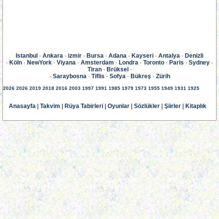
Istanbul
·
Ankara
·
izmir
·
Bursa
·
Adana
·
Kayseri
·
Antalya
·
Denizli
·
Köln
·
NewYork
·
Viyana
·
Amsterdam
·
Londra
·
Toronto
·
Paris
·
Sydney
·
Tiran
·
Brüksel
·
·
Saraybosna
·
Tiflis
·
Sofya
·
Bükreş
·
Zürih
2026
2026
2019
2018
2016
2003
1997
1991
1985
1979
1973
1955
1949
1931
1925
Anasayfa
|
Takvim
|
Rüya Tabirleri
|
Oyunlar
|
Sözlükler
|
Şiirler
|
Kitaplık