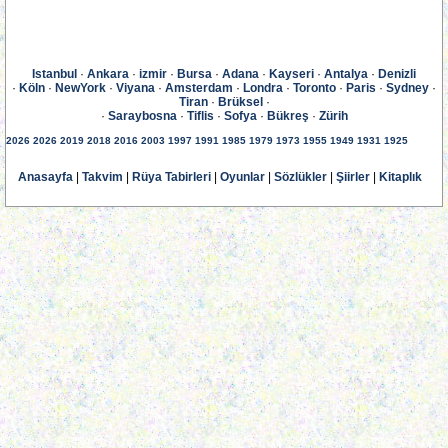
Istanbul
·
Ankara
·
izmir
·
Bursa
·
Adana
·
Kayseri
·
Antalya
·
Denizli
·
Köln
·
NewYork
·
Viyana
·
Amsterdam
·
Londra
·
Toronto
·
Paris
·
Sydney
·
Tiran
·
Brüksel
·
·
Saraybosna
·
Tiflis
·
Sofya
·
Bükreş
·
Zürih
2026
2026
2019
2018
2016
2003
1997
1991
1985
1979
1973
1955
1949
1931
1925
Anasayfa
|
Takvim
|
Rüya Tabirleri
|
Oyunlar
|
Sözlükler
|
Şiirler
|
Kitaplık