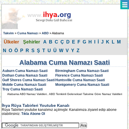
Takvim
»
Cuma Namazı
»
ABD
» Alabama
Ülkeler
Şehirler
A
B
C
Ç
D
E
F
G
H
I
İ
J
K
L
M
N
O
Ö
P
R
S
Ş
T
U
Ü
W
V
Y
Z
Alabama Cuma Namazı Saati
Auburn Cuma Namazı Saati
Birmingham Cuma Namazı Saati
Dothan Cuma Namazı Saati
Florence Cuma Namazı Saati
Gulf Shores Cuma Namazı Saati
Huntsville Cuma Namazı Saati
Mobile Cuma Namazı Saati
Montgomery Cuma Namazı Saati
Troy Cuma Namazı Saati
Alabama ABD Namaz Vakitleri.. ABD Temkinli Geleneksel Takvime Göre Namaz Vakitleri
İhya Rüya Tabirleri Youtube Kanalı
Rüya Tabirleri youtube kanalımız açılmıştır. Kanalımıza ziyaret edip abone
olabilirsiniz.
Tıkla Abone Ol