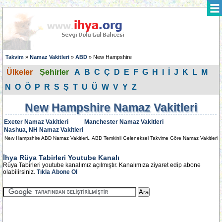
Takvim
»
Namaz Vakitleri
»
ABD
» New Hampshire
Ülkeler
Şehirler
A
B
C
Ç
D
E
F
G
H
I
İ
J
K
L
M
N
O
Ö
P
R
S
Ş
T
U
Ü
W
V
Y
Z
New Hampshire Namaz Vakitleri
Exeter Namaz Vakitleri
Manchester Namaz Vakitleri
Nashua, NH Namaz Vakitleri
New Hampshire ABD Namaz Vakitleri.. ABD Temkinli Geleneksel Takvime Göre Namaz Vakitleri
İhya Rüya Tabirleri Youtube Kanalı
Rüya Tabirleri youtube kanalımız açılmıştır. Kanalımıza ziyaret edip abone
olabilirsiniz.
Tıkla Abone Ol