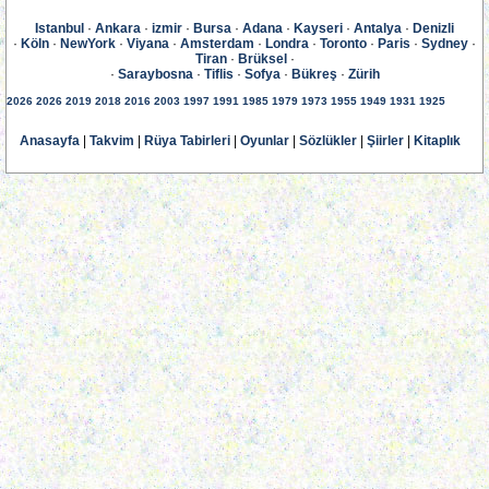
Istanbul
·
Ankara
·
izmir
·
Bursa
·
Adana
·
Kayseri
·
Antalya
·
Denizli
·
Köln
·
NewYork
·
Viyana
·
Amsterdam
·
Londra
·
Toronto
·
Paris
·
Sydney
·
Tiran
·
Brüksel
·
·
Saraybosna
·
Tiflis
·
Sofya
·
Bükreş
·
Zürih
2026
2026
2019
2018
2016
2003
1997
1991
1985
1979
1973
1955
1949
1931
1925
Anasayfa
|
Takvim
|
Rüya Tabirleri
|
Oyunlar
|
Sözlükler
|
Şiirler
|
Kitaplık